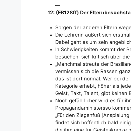
—
12: (EB128ff) Der Elternbesuchst
Sorgen der anderen Eltern weg
Die Lehrerin äußert sich erstma
Dabei geht es um sein angeblich
In Schwierigkeiten kommt der Br
besuchen, sich kritisch über di
„Manchmal streute der Brasiliane
vermissen sich die Rassen ganz s
das ist dort normal. Wer bei d
Kategorie erhebt, höher als jede
Geist, Takt, Talent, gibt keinen
Noch gefährlicher wird es für ih
Propagandaministersso komment
„Für den Ziegenfuß [Anspielung
findet sich hoffentlich bald ei
die ihm eine für Geisteskranke 