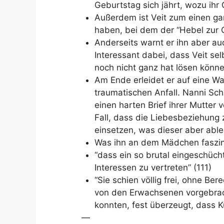
Geburtstag sich jährt, wozu ihr
Außerdem ist Veit zum einen gan
haben, bei dem der “Hebel zur G
Anderseits warnt er ihn aber au
Interessant dabei, dass Veit sel
noch nicht ganz hat lösen könne
Am Ende erleidet er auf eine W
traumatischen Anfall. Nanni Scha
einen harten Brief ihrer Mutter
Fall, dass die Liebesbeziehung zu
einsetzen, was dieser aber able
Was ihn an dem Mädchen faszini
“dass ein so brutal eingeschücht
Interessen zu vertreten” (111)
“Sie schien völlig frei, ohne Be
von den Erwachsenen vorgebrac
konnten, fest überzeugt, dass Ku
—