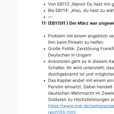
Von EB113 „Nanni! Du hast mir g
Bis EB114: „Also, du hast zu wäh
—
11: (EB115ff ) Der März war ungew
Problem mit einem angeblich ve
ihm beim Pinkeln zu helfen.
Große Politik: Zerstörung Fran
Deutschen in Ungarn
Ansonsten geht es in diesem Ka
Schaller. Ihr wird unterstellt, d
durchgebrannt ist und möglicher
Das Kapitel endet mit einem er
Pervitin einsetzt. Dabei handelt
deutschen Wehrmacht im Zweiten
Soldaten zu Höchstleistungen z
https://www.mdr.de/zeitreise/pe
reich100.html