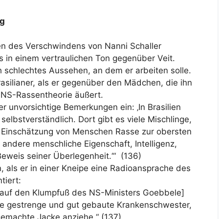
ag
en des Verschwindens von Nanni Schaller
ls in einem vertraulichen Ton gegenüber Veit.
 schlechtes Aussehen, an dem er arbeiten solle.
asilianer, als er gegenüber den Mädchen, die ihn
e NS-Rassentheorie äußert.
r unvorsichtige Bemerkungen ein: ‚In Brasilien
elbstverständlich. Dort gibt es viele Mischlinge,
er Einschätzung von Menschen Rasse zur obersten
 andere menschliche Eigenschaft, Intelligenz,
 Beweis seiner Überlegenheit.‘“ (136)
n, als er in einer Kneipe eine Radioansprache des
iert:
 auf den Klumpfuß des NS-Ministers Goebbele]
nige gestrenge und gut gebaute Krankenschwester,
gemachte Jacke anziehe.“ (137)