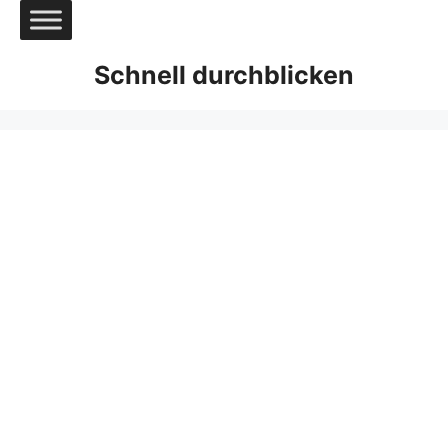
Zum
Inhalt
springen
Schnell durchblicken