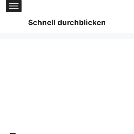
Zum
Inhalt
springen
Schnell durchblicken