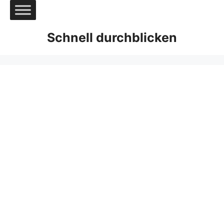
Zum
Inhalt
springen
Schnell durchblicken