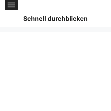
Zum
Inhalt
springen
Schnell durchblicken