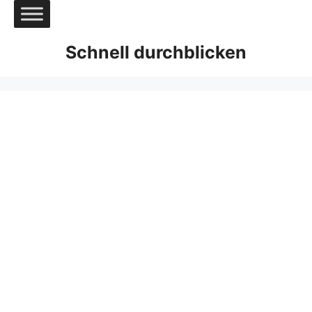
Zum
Inhalt
springen
Schnell durchblicken