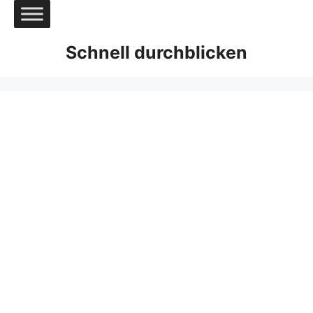
Zum
Inhalt
springen
Schnell durchblicken