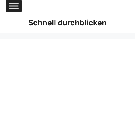
Zum
Inhalt
springen
Schnell durchblicken