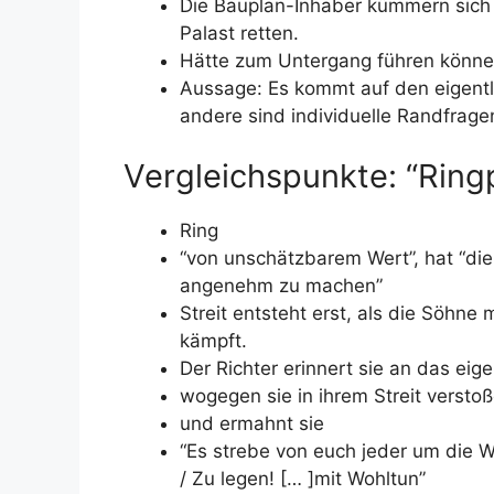
Die Bauplan-Inhaber kümmern sich 
Palast retten.
Hätte zum Untergang führen können
Aussage: Es kommt auf den eigentli
andere sind individuelle Randfrage
Vergleichspunkte: “Ringp
Ring
“von unschätzbarem Wert”, hat “di
angenehm zu machen”
Streit entsteht erst, als die Söhne
kämpft.
Der Richter erinnert sie an das ei
wogegen sie in ihrem Streit versto
und ermahnt sie
“Es strebe von euch jeder um die We
/ Zu legen! [… ]mit Wohltun”