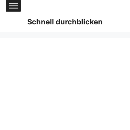
Zum
Inhalt
springen
Schnell durchblicken