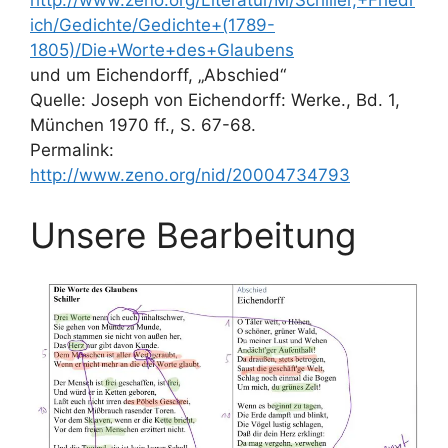
http://www.zeno.org/Literatur/M/Schiller,+Friedr
ich/Gedichte/Gedichte+(1789-
1805)/Die+Worte+des+Glaubens
und um Eichendorff, „Abschied“
Quelle: Joseph von Eichendorff: Werke., Bd. 1,
München 1970 ff., S. 67-68.
Permalink:
http://www.zeno.org/nid/20004734793
Unsere Bearbeitung