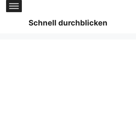
Zum
Inhalt
springen
Schnell durchblicken