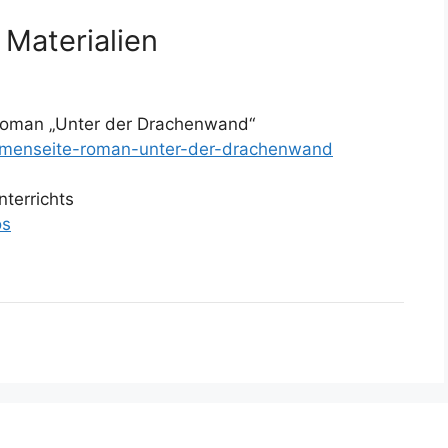
 Materialien
Rroman „Unter der Drachenwand“
themenseite-roman-unter-der-drachenwand
terrichts
os