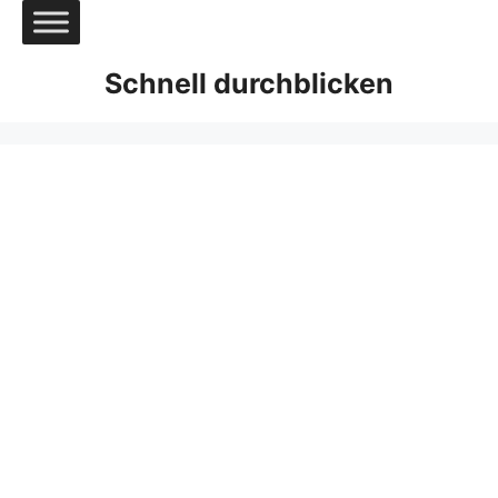
Zum
Inhalt
springen
Schnell durchblicken