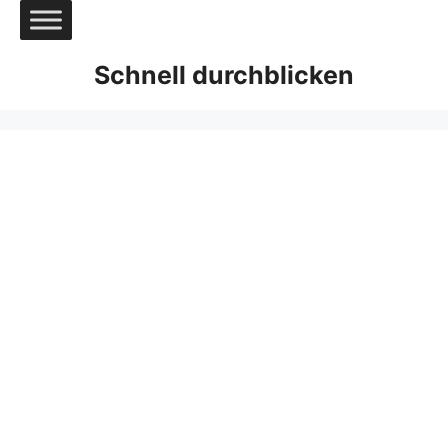
Zum
Inhalt
springen
Schnell durchblicken