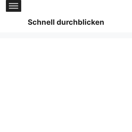
Zum
Inhalt
springen
Schnell durchblicken