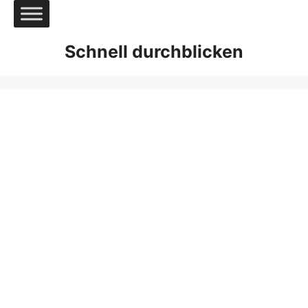
Zum
Inhalt
springen
Schnell durchblicken