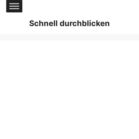
Zum
Inhalt
springen
Schnell durchblicken