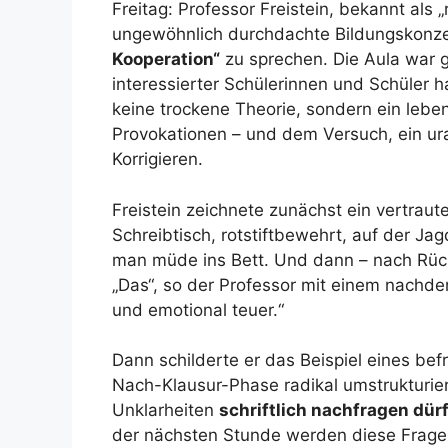
Freitag: Professor Freistein, bekannt als
ungewöhnlich durchdachte Bildungskonz
Kooperation“
zu sprechen. Die Aula war gu
interessierter Schülerinnen und Schüler 
keine trockene Theorie, sondern ein lebe
Provokationen – und dem Versuch, ein ura
Korrigieren.
Freistein zeichnete zunächst ein vertraut
Schreibtisch, rotstiftbewehrt, auf der J
man müde ins Bett. Und dann – nach Rück
„Das“, so der Professor mit einem nachde
und emotional teuer.“
Dann schilderte er das Beispiel eines bef
Nach-Klausur-Phase radikal umstrukturiert
Unklarheiten
schriftlich nachfragen dür
der nächsten Stunde werden diese Frag