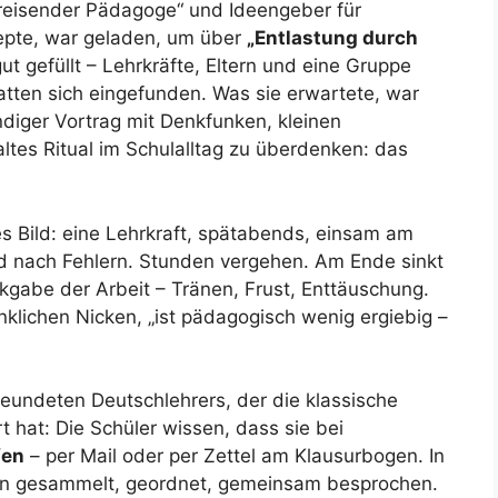
 „reisender Pädagoge“ und Ideengeber für
epte, war geladen, um über
„Entlastung durch
t gefüllt – Lehrkräfte, Eltern und eine Gruppe
hatten sich eingefunden. Was sie erwartete, war
ndiger Vortrag mit Denkfunken, kleinen
ltes Ritual im Schulalltag zu überdenken: das
es Bild: eine Lehrkraft, spätabends, einsam am
agd nach Fehlern. Stunden vergehen. Am Ende sinkt
gabe der Arbeit – Tränen, Frust, Enttäuschung.
nklichen Nicken, „ist pädagogisch wenig ergiebig –
reundeten Deutschlehrers, der die klassische
 hat: Die Schüler wissen, dass sie bei
fen
– per Mail oder per Zettel am Klausurbogen. In
en gesammelt, geordnet, gemeinsam besprochen.