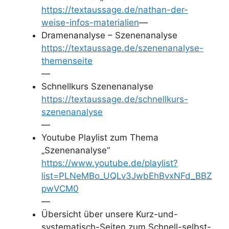
https://textaussage.de/nathan-der-
weise-infos-materialien
—
Dramenanalyse – Szenenanalyse
https://textaussage.de/szenenanalyse-
themenseite
—
Schnellkurs Szenenanalyse
https://textaussage.de/schnellkurs-
szenenanalyse
—
Youtube Playlist zum Thema
„Szenenanalyse“
https://www.youtube.de/playlist?
list=PLNeMBo_UQLv3JwbEhBvxNFd_BBZ
pwVCM0
—
Übersicht über unsere Kurz-und-
systematisch-Seiten zum Schnell-selbst-