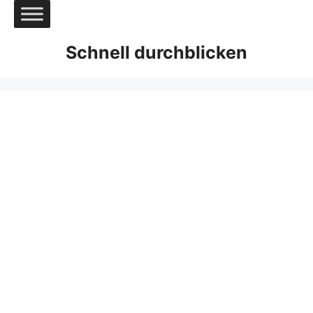
Zum
Inhalt
springen
Schnell durchblicken