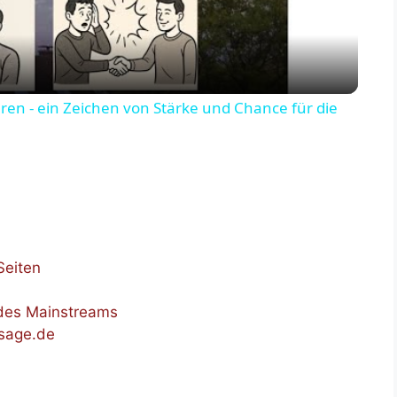
a
y
ren - ein Zeichen von Stärke und Chance für die
V
i
d
Seiten
e
 des Mainstreams
ssage.de
o