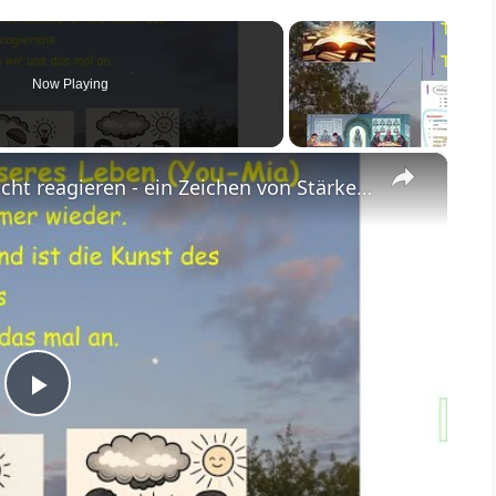
Now Playing
×
Bei Ärger und Provokationen: Nicht reagieren - ein Zeichen von Stärke und Chance für die Vernunft
P
l