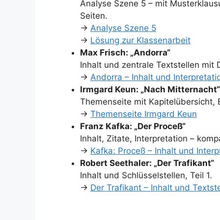
Analyse Szene 5 – mit Musterklaus
Seiten.
→
Analyse Szene 5
→
Lösung zur Klassenarbeit
Max Frisch: „Andorra“
Inhalt und zentrale Textstellen mit D
→
Andorra – Inhalt und Interpretati
Irmgard Keun: „Nach Mitternacht“
Themenseite mit Kapitelübersicht, E
→
Themenseite Irmgard Keun
Franz Kafka: „Der Proceß“
Inhalt, Zitate, Interpretation – k
→
Kafka: Proceß – Inhalt und Interp
Robert Seethaler: „Der Trafikant“
Inhalt und Schlüsselstellen, Teil 1.
→
Der Trafikant – Inhalt und Textst