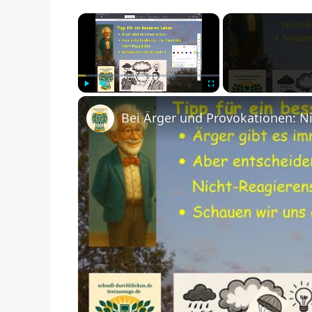
×
Play
Unmute
Fullscreen