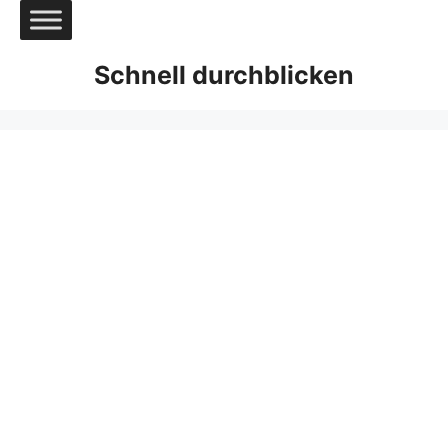
Zum
Inhalt
springen
Schnell durchblicken