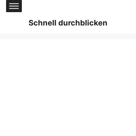
Zum
Inhalt
springen
Schnell durchblicken