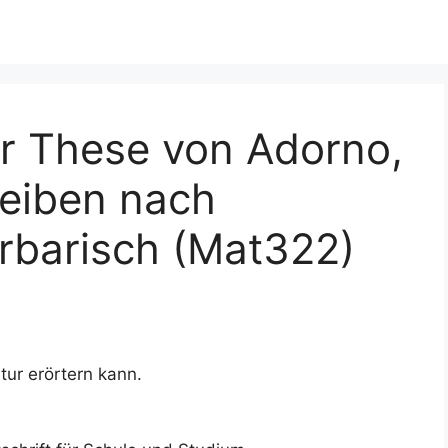
 These von Adorno,
reiben nach
rbarisch (Mat322)
tur erörtern kann.