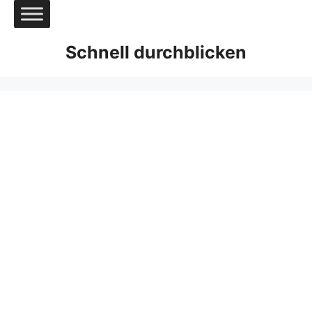
Zum
Inhalt
springen
Schnell durchblicken