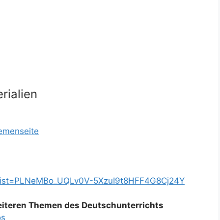
rialien
hemenseite
t?list=PLNeMBo_UQLv0V-5XzuI9t8HFF4G8Cj24Y
weiteren Themen des Deutschunterrichts
os