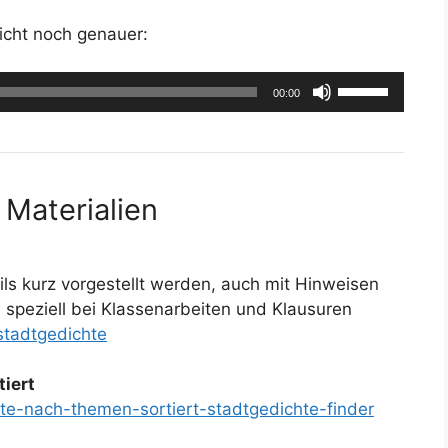
icht noch genauer:
Pfeiltasten
00:00
Hoch/Runter
benutzen,
um
die
 Materialien
Lautstärke
zu
regeln.
ls kurz vorgestellt werden, auch mit Hinweisen
. speziell bei Klassenarbeiten und Klausuren
stadtgedichte
iert
hte-nach-themen-sortiert-stadtgedichte-finder