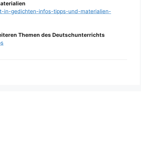
aterialien
t-in-gedichten-infos-tipps-und-materialien-
weiteren Themen des Deutschunterrichts
os