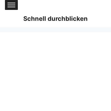
Zum
Inhalt
springen
Schnell durchblicken