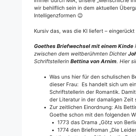
immer durch MIA, unsere „Menschliche Int
wir behilflich sein in dem aktuellen Übe
Intelligenzformen 😉
Kursiv das, was die KI liefert – eingerück
Goethes Briefwechsel mit einem Kinde
i
zwischen dem weltberühmten Dichter
Jo
Schriftstellerin
Bettina von Arnim
. Hier s
Was uns hier für den schulischen B
dieser Frau: Es handelt sich um ei
Schriftstellerin der Romantik. Dami
der Literatur in der damaligen Zeit
Zur zeitlichen Einordnung: Als Bet
Goethe schon mit den folgenden 
1773 das Drama „Götz von Berli
1774 den Briefroman „Die Leide