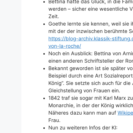
Bettina hatte das Glück, in die Fa
werden – sicher eine wesentliche Vo
Zeit.
Goethe lernte sie kennen, weil sie
mit der der inzwischen berühmte Sc
https://blog-archiv.klassik-stiftun
von-la-roche/
Noch ein Ausblick: Bettina von Ar
einen anderen Schriftsteller der Ro
Bekannt geworden ist sie später vo
Beispiel durch eine Art Sozialrep
König“. Sie setzte sich auch für di
Gleichstellung von Frauen ein.
1842 traf sie sogar mit Karl Marx z
Monarchie, in der der König wirklich
Näheres dazu kann man auf
Wikipe
Frau.
Nun zu weiteren Infos der KI: