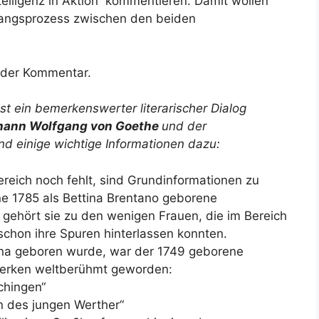
elligenz in Aktion“ kommentieren. Damit wollen
rgangsprozess zwischen den beiden
t der Kommentar.
st ein bemerkenswerter literarischer Dialog
hann Wolfgang von Goethe
und der
ind einige wichtige Informationen dazu:
ereich noch fehlt, sind Grundinformationen zu
ne 1785 als Bettina Brentano geborene
t gehört sie zu den wenigen Frauen, die im Bereich
 schon ihre Spuren hinterlassen konnten.
tina geboren wurde, war der 1749 geborene
Werken weltberühmt geworden:
chingen“
n des jungen Werther“