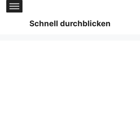
Zum
Inhalt
springen
Schnell durchblicken