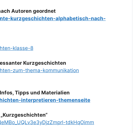
nach Autoren geordnet
ante-kurzgeschichten-alphabetisch-nach-
chten-klasse-8
ressanter Kurzgeschichten
ichten-zum-thema-kommunikation
Infos, Tipps und Materialien
hichten-interpretieren-themenseite
„Kurzgeschichten“
t=PLNeMBo_UQLv3e3yDjzZmprl-tdkHqOimm