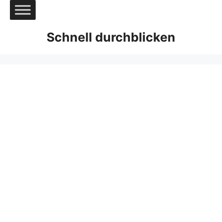
Zum
Inhalt
springen
Schnell durchblicken