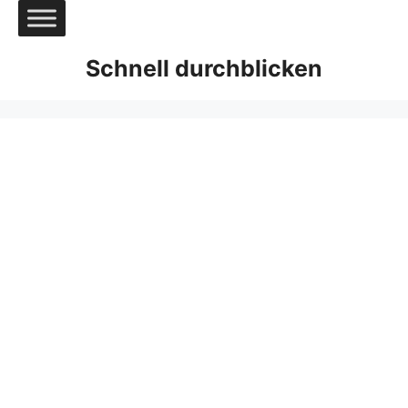
Zum
Inhalt
springen
Schnell durchblicken