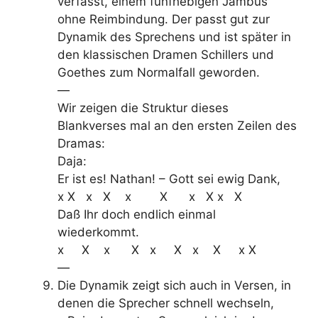
verfasst, einem fünfhebigen Jambus
ohne Reimbindung. Der passt gut zur
Dynamik des Sprechens und ist später in
den klassischen Dramen Schillers und
Goethes zum Normalfall geworden.
—
Wir zeigen die Struktur dieses
Blankverses mal an den ersten Zeilen des
Dramas:
Daja:
Er ist es! Nathan! – Gott sei ewig Dank,
x X x X x X x X x X
Daß Ihr doch endlich einmal
wiederkommt.
x X x X x X x X x X
—
Die Dynamik zeigt sich auch in Versen, in
denen die Sprecher schnell wechseln,