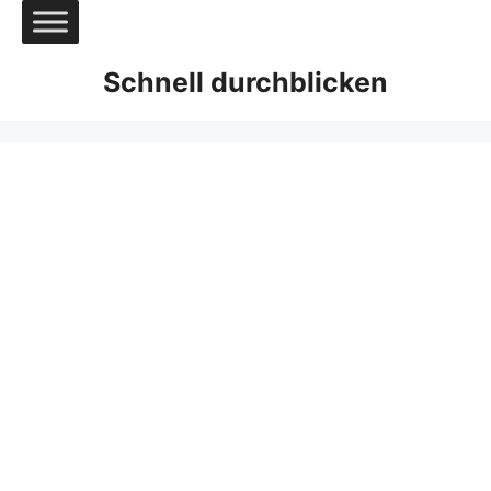
Zum
Inhalt
springen
Schnell durchblicken