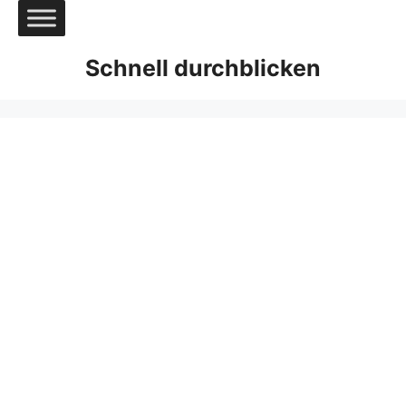
Zum
Inhalt
springen
Schnell durchblicken