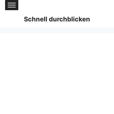
Zum
Inhalt
springen
Schnell durchblicken