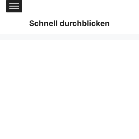
Zum
Inhalt
springen
Schnell durchblicken