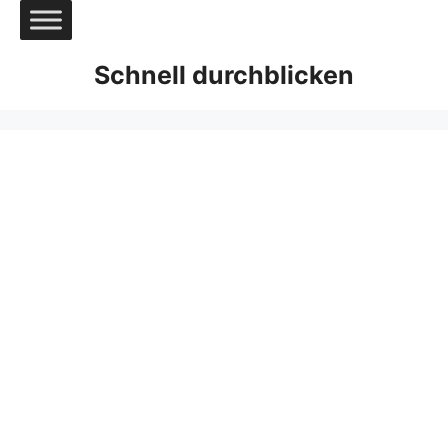
Zum
Inhalt
springen
Schnell durchblicken