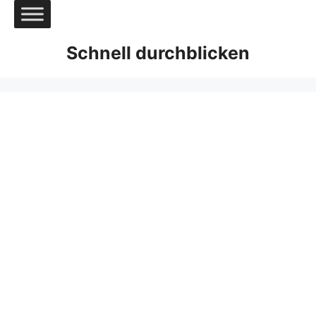
Zum
Inhalt
springen
Schnell durchblicken