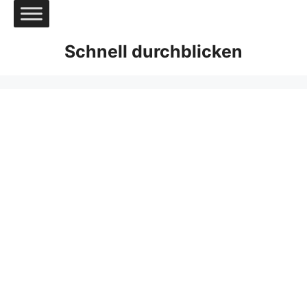
Zum
Inhalt
springen
Schnell durchblicken