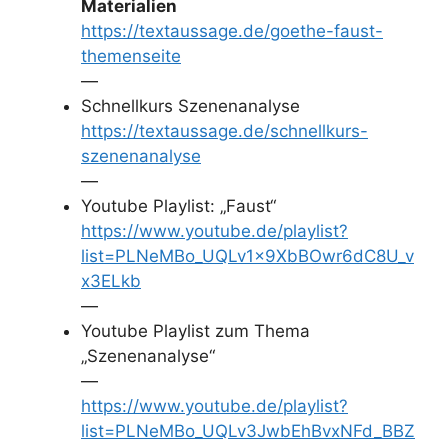
Materialien
https://textaussage.de/goethe-faust-
themenseite
—
Schnellkurs Szenenanalyse
https://textaussage.de/schnellkurs-
szenenanalyse
—
Youtube Playlist: „Faust“
https://www.youtube.de/playlist?
list=PLNeMBo_UQLv1x9XbBOwr6dC8U_v
x3ELkb
—
Youtube Playlist zum Thema
„Szenenanalyse“
—
https://www.youtube.de/playlist?
list=PLNeMBo_UQLv3JwbEhBvxNFd_BBZ