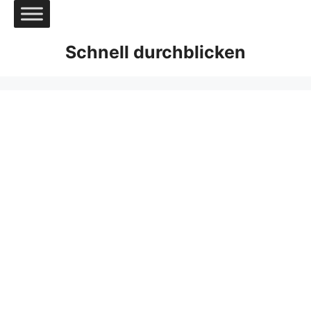
Zum
Inhalt
springen
Schnell durchblicken