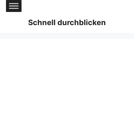
Zum
Inhalt
springen
Schnell durchblicken