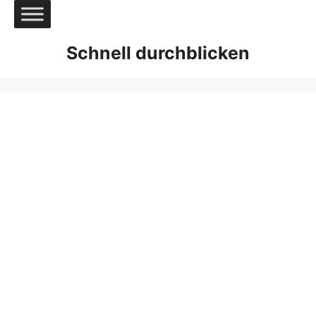
Zum
Inhalt
springen
Schnell durchblicken