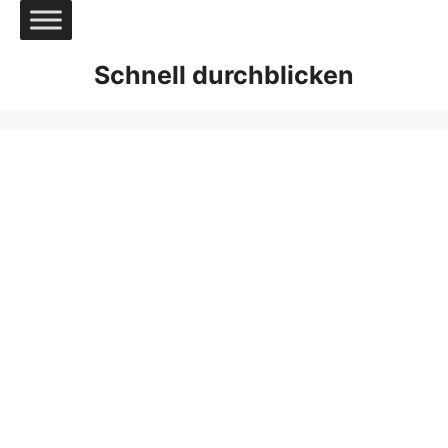
Zum
Inhalt
springen
Schnell durchblicken