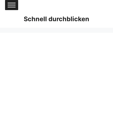
Zum
Inhalt
springen
Schnell durchblicken