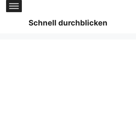
Zum
Inhalt
springen
Schnell durchblicken