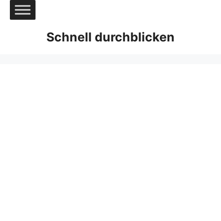
Zum
Inhalt
springen
Schnell durchblicken