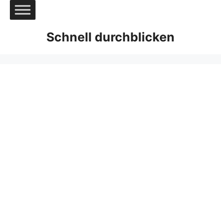
Zum
Inhalt
springen
Schnell durchblicken