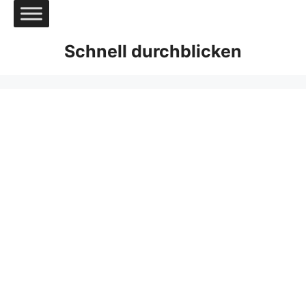
Zum
Inhalt
springen
Schnell durchblicken